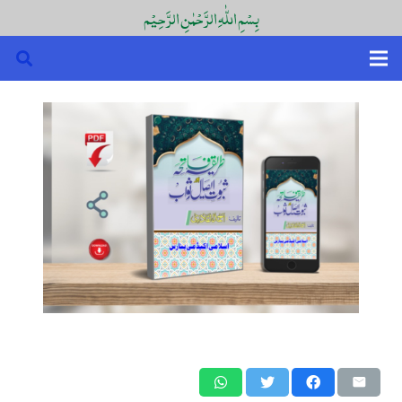
بِسْمِ اللّٰہِ الرَّحْمٰنِ الرَّحِیْم