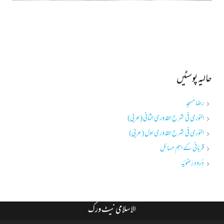
حالیہ پوسٹیں
رضا مسجد
النوری فی شرح القدوری الثانی (عربی)
النوری فی شرح القدوری اول (عربی)
قربانی کے اہم مسائل
دُرودِ رَضَویَّہ
الاسلامی نیٹ ورک