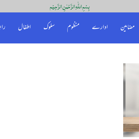
بِسْمِ اللّٰہِ الرَّحْمٰنِ الرَّحِیْم
مضامین
ادارے
منظوم
سلوک
اطفال
راب