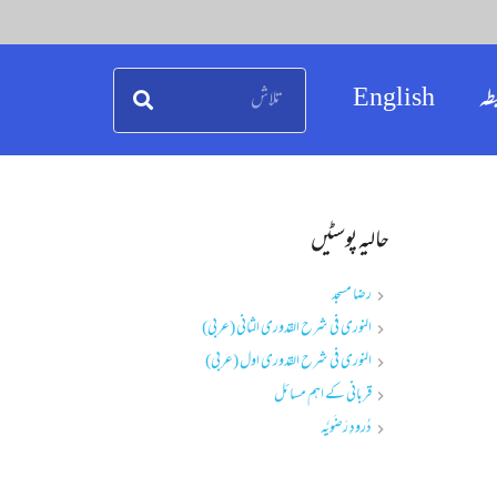
طہ
English
حالیہ پوسٹیں
رضا مسجد
النوری فی شرح القدوری الثانی (عربی)
النوری فی شرح القدوری اول (عربی)
قربانی کے اہم مسائل
دُرودِ رَضَویَّہ