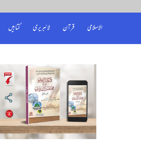
الاسلامی
قرآن
لائبریری
کتابیں