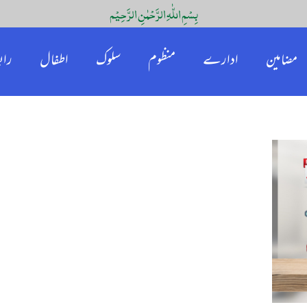
بِسْمِ اللّٰہِ الرَّحْمٰنِ الرَّحِیْم
مضامین
ادارے
منظوم
سلوک
اطفال
راب