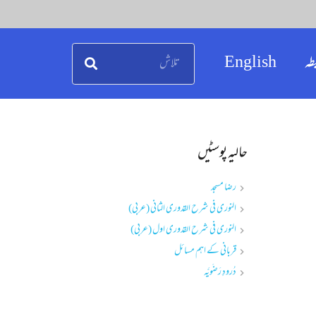
طہ
English
حالیہ پوسٹیں
رضا مسجد
النوری فی شرح القدوری الثانی (عربی)
النوری فی شرح القدوری اول (عربی)
قربانی کے اہم مسائل
دُرودِ رَضَویَّہ