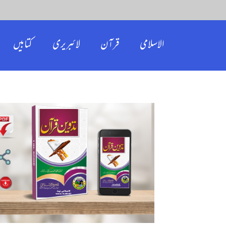
الاسلامی
قرآن
لائبریری
کتابیں