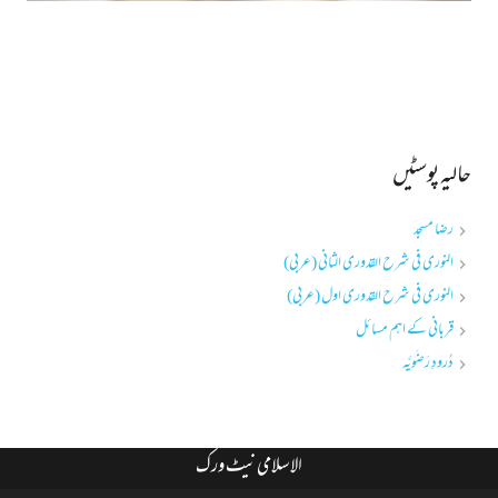
حالیہ پوسٹیں
رضا مسجد
النوری فی شرح القدوری الثانی (عربی)
النوری فی شرح القدوری اول (عربی)
قربانی کے اہم مسائل
دُرودِ رَضَویَّہ
الاسلامی نیٹ ورک