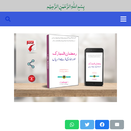
بِسْمِ اللّٰہِ الرَّحْمٰنِ الرَّحِیْم