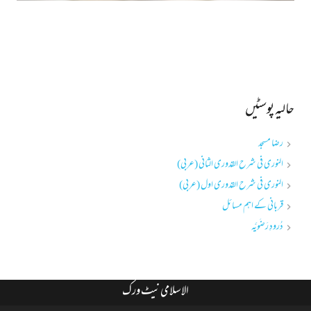
حالیہ پوسٹیں
رضا مسجد
النوری فی شرح القدوری الثانی (عربی)
النوری فی شرح القدوری اول (عربی)
قربانی کے اہم مسائل
دُرودِ رَضَویَّہ
الاسلامی نیٹ ورک