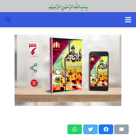
بِسْمِ اللّٰہِ الرَّحْمٰنِ الرَّحِیْم