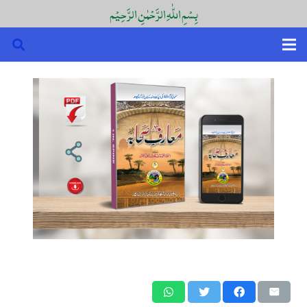
بِسْمِ اللّٰہِ الرَّحْمٰنِ الرَّحِیْم