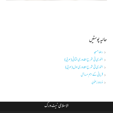
حالیہ پوسٹیں
رضا مسجد
النوری فی شرح القدوری الثانی (عربی)
النوری فی شرح القدوری اول (عربی)
قربانی کے اہم مسائل
دُرودِ رَضَویَّہ
الاسلامی نیٹ ورک