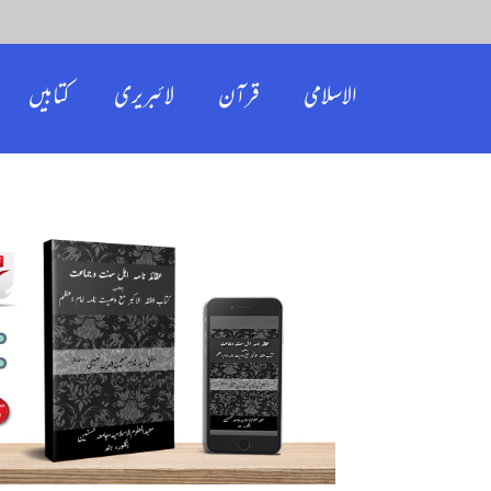
الاسلامی
قرآن
لائبریری
کتابیں