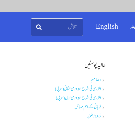
طہ
English
حالیہ پوسٹیں
رضا مسجد
النوری فی شرح القدوری الثانی (عربی)
النوری فی شرح القدوری اول (عربی)
قربانی کے اہم مسائل
دُرودِ رَضَویَّہ