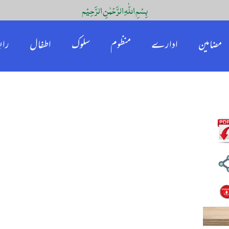
بِسْمِ اللّٰہِ الرَّحْمٰنِ الرَّحِیْم
مضامین
ادارے
منظوم
سلوک
اطفال
راب