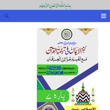
بِسْمِ اللّٰہِ الرَّحْمٰنِ الرَّحِیْم