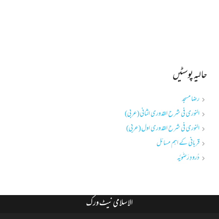
حالیہ پوسٹیں
رضا مسجد
النوری فی شرح القدوری الثانی (عربی)
النوری فی شرح القدوری اول (عربی)
قربانی کے اہم مسائل
دُرودِ رَضَویَّہ
الاسلامی نیٹ ورک