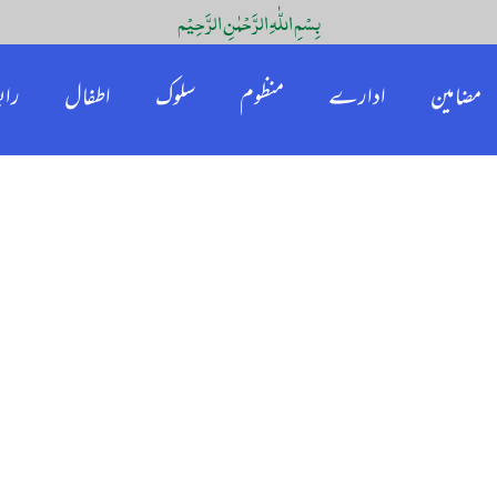
بِسْمِ اللّٰہِ الرَّحْمٰنِ الرَّحِیْم
مضامین
ادارے
منظوم
سلوک
اطفال
راب