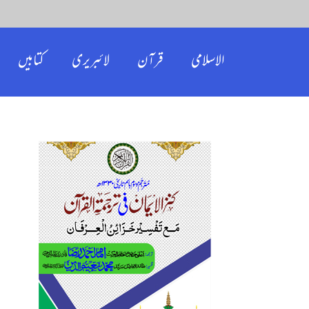
الاسلامی
قرآن
لائبریری
کتابیں