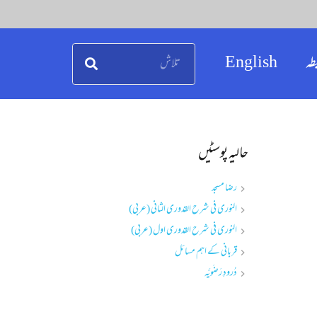
طہ
English
حالیہ پوسٹیں
رضا مسجد
النوری فی شرح القدوری الثانی (عربی)
النوری فی شرح القدوری اول (عربی)
قربانی کے اہم مسائل
دُرودِ رَضَویَّہ