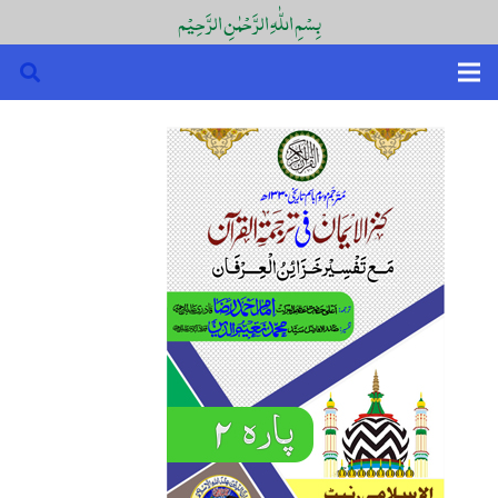
بِسْمِ اللّٰہِ الرَّحْمٰنِ الرَّحِیْم