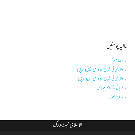
حالیہ پوسٹیں
رضا مسجد
النوری فی شرح القدوری الثانی (عربی)
النوری فی شرح القدوری اول (عربی)
قربانی کے اہم مسائل
دُرودِ رَضَویَّہ
الاسلامی نیٹ ورک