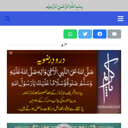
بِسْمِ اللّٰہِ الرَّحْمٰنِ الرَّحِیْم
مزید