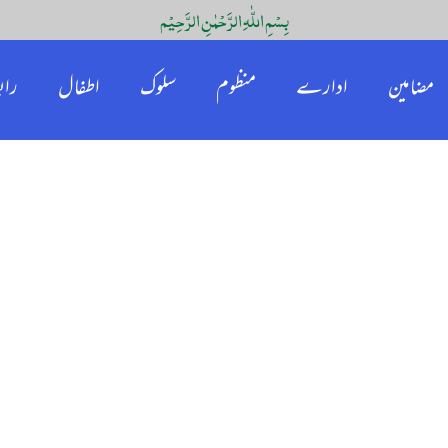
بِسْمِ اللّٰہِ الرَّحْمٰنِ الرَّحِیْم
مضامین
ادارے
منظوم
سلوک
اطفال
راب