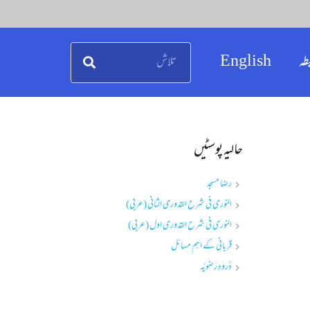
طہ
English
حالیہ پوسٹیں
رضا مسجد
النوری فی شرح القدوری الثانی (عربی)
النوری فی شرح القدوری اول (عربی)
قربانی کے اہم مسائل
دُرودِ رَضَویَّہ