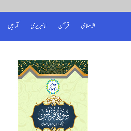
الاسلامی
قرآن
لائبریری
کتابیں