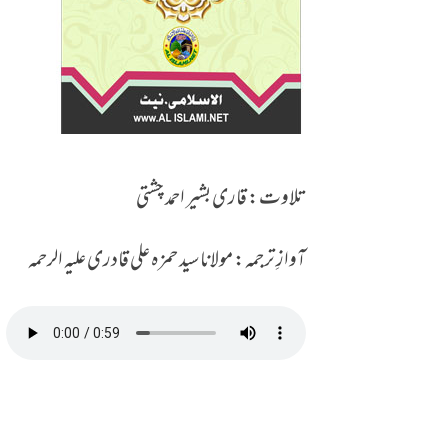
تلاوت: قاری بشیر احمد چشتی
آوازِ ترجمہ: مولانا سید حمزہ علی قادری علیہ الرحمہ