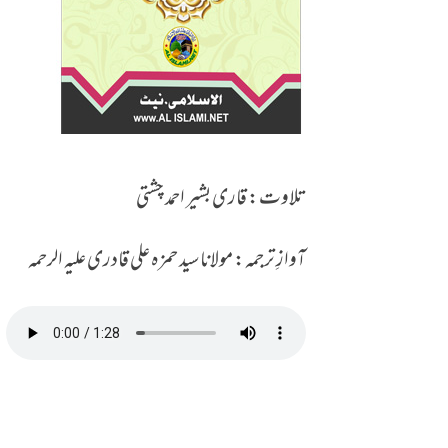
تلاوت: قاری بشیر احمد چشتی
آوازِ ترجمہ: مولانا سید حمزہ علی قادری علیہ الرحمہ