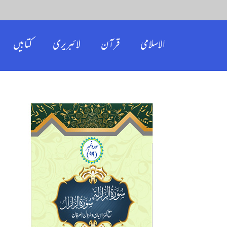
الاسلامی
قرآن
لائبریری
کتابیں