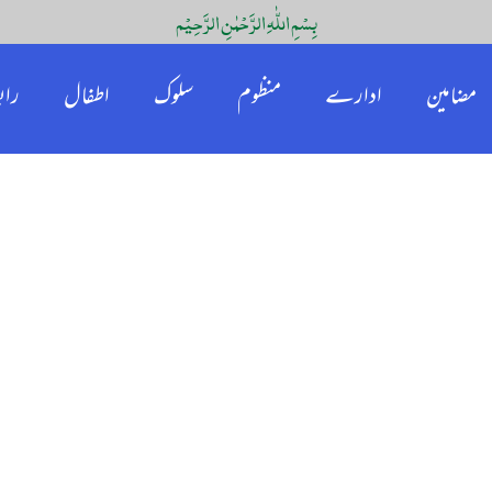
بِسْمِ اللّٰہِ الرَّحْمٰنِ الرَّحِیْم
مضامین
ادارے
منظوم
سلوک
اطفال
راب