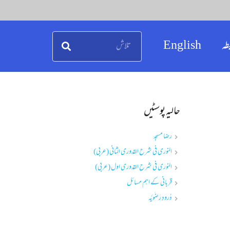
طہ
English
حالیہ پوسٹیں
رضا مسجد
النوری فی شرح القدوری الثانی (عربی)
النوری فی شرح القدوری اول (عربی)
قربانی کے اہم مسائل
دُرودِ رَضَویَّہ