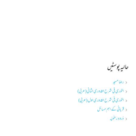
حالیہ پوسٹیں
رضا مسجد
النوری فی شرح القدوری الثانی (عربی)
النوری فی شرح القدوری اول (عربی)
قربانی کے اہم مسائل
دُرودِ رَضَویَّہ