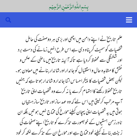
بِسْمِ اللّٰہِ الرَّحْمٰنِ الرَّحِیْم
علم تاریخ نے اپنے دامن میں اچھی اور برُی ہر دوصفت کی حامل
شخصیات کو سمیٹ کر پناہ دی ہے اس طرح انہیں زمانے کی دست برد
اور شکستگی سے محفوظ کردیا ہے تاکہ آئینہ تاریخ میں ماضی کے عکس و
نقش کا مشاہدہ حال و استقبال کو جاندار اور شاندار بنانے میں معاون ہو۔
لیکن بعض شخصیات کا پیکرِ احساس اتنا جاندار و شاندار ہوتا ہے کہ جنہیں
تاریخ محفوظ رکھنے کا اہتمام کرے یا نہ کرے وہ شخصیات اپنی تاریخ
آپ مرتب کرلیتی ہیں اس لئے کہ وہ عہد ساز اور تاریخ ساز ہستیاں
ہوتی ہیں یہ شخصیات اپنی پہچان کیلئے مؤرخ کی محتاج نہیں ہوتیں بلکہ ان
نادر زمن ہستیوں کے خوبصورت تذکرے کو تاریخ اپنے صفحات کی
زینت بنانے کیلئے خود محتاج ہے اور مؤرخ ان کے تذکرے لکھ کر خود