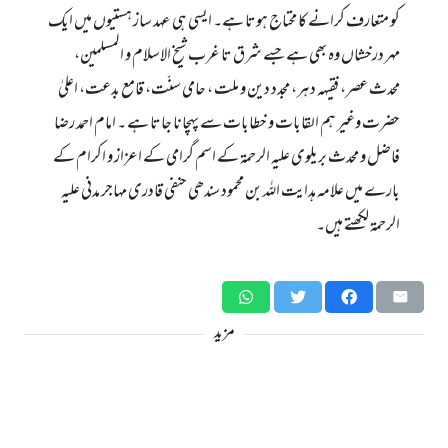
کو متعارف کرانے کا محتاج ہوتا ہے۔ ایسی ہی عہد ساز ہستیوں میں ایک
مہر درخشاں وہ بھی ہے جسے شرق تا غرب شیخ الاسلام و المسلمین،
محدث عصر، فقیہہ دہر، مجدد دین و ملت ، حامی سنّت، قامع بدعت، اعلیٰ
حضرت وغیر ہم القابات و خطابات سے پہچانا جاتا ہے ۔ امام احمد رضا
فاضل و محدث بریلوی علیہ الرحمۃ کے اسم گرامی کے اعزاز و اکرام کے
بارے میں علامہ ہدایت اللہ بن محمود سندھی حنفی قادری مہاجر مدنی علیہ
الرحمۃ لکھتے ہیں۔
مزید