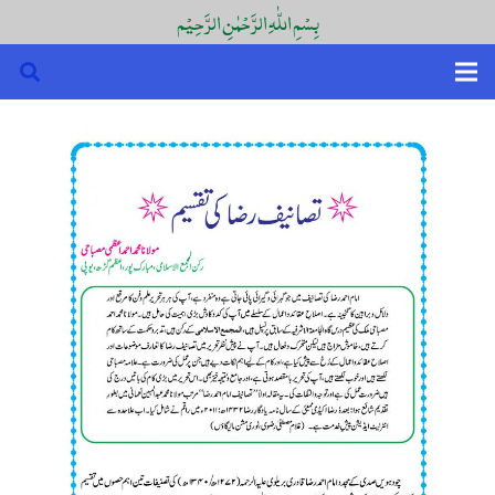
بِسْمِ اللّٰہِ الرَّحْمٰنِ الرَّحِیْم