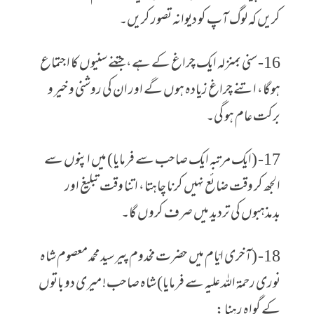
کریں کہ لوگ آپ کو دیوانہ تصور کریں۔
16- سنی بمنزلہ ایک چراغ کے ہے، جتنے سنیوں کا اجتماع
ہوگا، اتنے چراغ زیادہ ہوں گے اور ان کی روشنی و خیر و
برکت عام ہو گی۔
17- (ایک مرتبہ ایک صاحب سے فرمایا) میں اپنوں سے
الجھ کر وقت ضائع نہیں کرنا چاہتا، اتنا وقت تبلیغ اور
بدمذہبوں کی تردید میں صرف کروں گا۔
18- (آخری ایّام میں حضرت مخدوم پیر سید محمد معصوم شاہ
نوری رحمۃ اللہ علیہ سے فرمایا) شاہ صاحب! میری دو باتوں
کے گواہ رہنا :