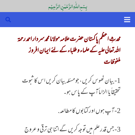
بِسْمِ اللّٰہِ الرَّحْمٰنِ الرَّحِیْم
محدثِ اعظم پاکستان حضرت علامہ مولانا محمد سردار احمد رحمۃ
اللہ تعالی علیہ کے علماء و طلباء کے لئے ایمان افروز
ملفوظات
1- بیان ٹھوس کریں، جو مسئلہ بیان کریں اس کا ثبوت
تحقیقاً یا الزاماً آپ کے پاس ہو۔
2- آپ ہوں اور کتابوں کا مطالعہ.
3- جس قدر علم میں توجہ کریں گے اتنا ہی ترقی و عروج