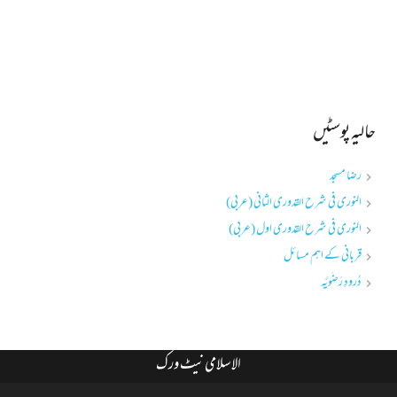
حالیہ پوسٹیں
رضا مسجد
النوری فی شرح القدوری الثانی (عربی)
النوری فی شرح القدوری اول (عربی)
قربانی کے اہم مسائل
دُرودِ رَضَویَّہ
الاسلامی نیٹ ورک