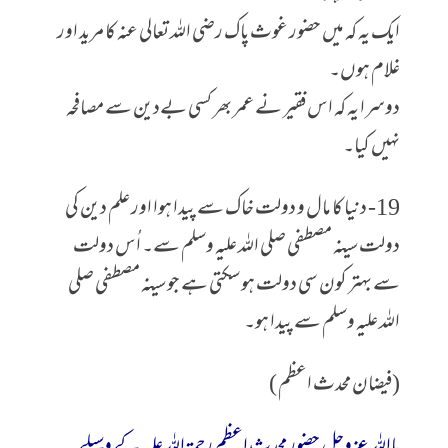
ایک یہ کہ میں حضور غوث پاک رضی اللہ تعالی عنہ کا مرید اور
غلام ہوں۔
دوسرا یہ کہ اس فقیر نے عمر بھر کسی بےدین سے مصافحہ
نہیں کیا۔
19- دنیا کا مال و دولت خاک سے پیدا ہوا اور علم دین کی
دولت سینہ مصطفی صلی اللہ علیہ وسلم سے۔ اُس دولت
سے بہتر کون سی دولت ہو سکتی ہے جو سینہ مصطفی صلی
اللہ علیہ وسلم سے پیدا ہو۔
(فیضان محدث اعظم )
یااللہ عزوجل حضور محدث اعظم رحمۃ اللہ علیہ کے وسیلے