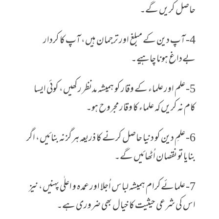
حاصل کریں گے۔
4- آپ دین کے مبلغ اور ترجمان ہیں، آپ کا کردار
بےداغ ہونا چاہیے۔
5- علم اور علماء کے وقار کو ہمیشہ مدنظر رکھیں، کوئی ایسا
کام نہ کریں کہ علماء کا وقار مجروح ہو۔
6- علمِ دین کو دنیا حاصل کرنے کا ذریعہ ہرگز نہ بنائیں، اگر
بنایا تو نقصان اُٹھائیں گے۔
7- علمائےکرام ہمیشہ لباس اُجلا اور عمدہ و اعلٰی پہنیں، نیز
اس کی شرعی حیثیت کا خیال بھی ضروری ہے۔