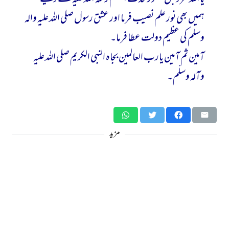
ہمیں بھی نور علم نصیب فرما اور عشق رسول صلی اللہ علیہ والہ
وسلم کی عظیم دولت عطا فرما۔
آمین ثم آمین یارب العالمین بجاہ النبی الکریم صلی اللہ علیہ
وآلہ وسلّم۔
مزید