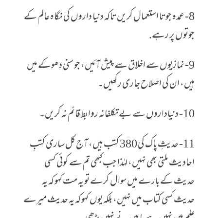
8- عمدہ جوتا استعمال کریں تاکہ دنیا داروں کی نگاہ عالم کے
جوتوں پر رہے.
9- نمازیوں سے اخلاق سے پیش آئیں، جو سنی دھوکے میں
ہیں، ان کی اصلاح جاری رکھیں۔
10- دنیاداروں سے بےتکلفانہ روابط قائم نہ کریں۔
11- حدیثِ پاک کی 380 کتب ہیں، آج کل ساری کتبِ
احادیث ملتی بھی نہیں، لہٰذا جب کبھی تم سے کوئی کسی
حدیث کے بارے میں سوال کرے تو یہ مت کہو کہ یہ
حدیث کسی کتاب میں نہیں، بلکہ یوں کہو کہ یہ حدیث میرے