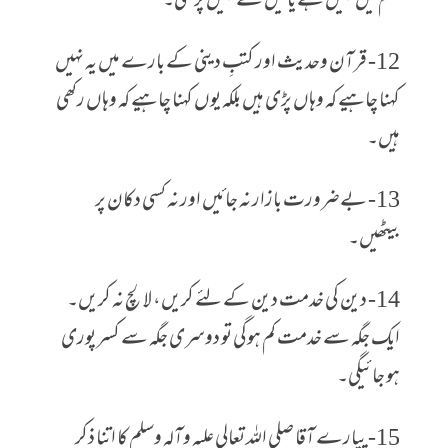
علم میں نہیں ہے یا میں نے نہیں پڑھی۔
12- قرآن وحدیث اور کتبِ دینی کے بارے میں یہ نہیں
کہنا چاہیے کہ وہاں پڑی ہیں بلکہ یوں کہنا چاہیے کہ وہاں رکھی
ہیں۔
13- بےضرورت بازار نہ جائیں اور نہ کسی دکان پر
بیٹھیں۔
14- دین کی خدمت دین کے لئے کریں، لالچ نہ کریں۔
ایک جگہ سے خدمت کم ہوگی تو دوسری جگہ سے کسر پوری
ہو جائیگی۔
15- پیارے آقا صلی اللہ تعالی علیہ وآلہ وسلم کا اتنا ذکر