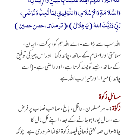
وَالسَّلَامَةِ وَالْإِسْلَامِ، وَالتَّوْفِيقِ لِمَا تُحِبُّ وَتَرْضَى،
رَبِّیْ وَرَبُّکَ اللہُ (یَاھِلَالْ)،(ترمذی، حصن حصین)
اللہ سب سے بڑا ہے- اے اللہ ہم کو، برکت، ایمان،
سلامتی اور اسلام کے ساتھ ، چاند دکھا- اور اس چیز کی توفیق
کے ساتھ، جسے تو پسند کرتا ہے،اور راضی ہے- (اے
چاند!) میرا ،اور تیرا رب اللہ ہے-
مسائلِ زکوۃ
زکوٰۃ
:۔
ہر مسلمان، عاقل، بالغ، صاحبِ نصاب پر فرض
ہے، سال پورا ہوجانے کے بعد، اپنے کل مال کا
چالیسواں حصہ یعنی ڈھائی فیصد زکوۃ نکالنا ضروری ہے- چونکہ