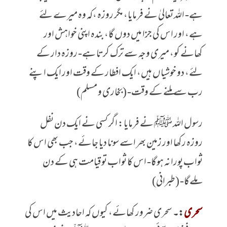
ہے- اللہ تعالیٰ نے فرمایا، مگر روزہ ،کہ وہ میرے لئے
ہے، اور اس کی جزا میں دوں گا، بندہ اپنی خواہش اور
کھانے کو، میری وجہ سے ترک کرتا ہے- روزہ دار کے
لئے، دو خوشیاں ہیں، ایک افطار کے وقت اور ایک اپنے
رب سے ملنے کے وقت- (بخاری و مسلم)
رسول اللہ ﷺ نے فرمایا: اگر کسی نے ایک دن نفل
روزہ رکھا اور زمین بھر اسے سونا دیا جائے، جب بھی اس کا
ثواب پورا نہ ہوگا- اس کا ثواب تو قیامت ہی کے دن
ملےگا- (طبرانی)
سحری
:۔
سحری ضرور کھائے، کیوں کہ احادیث میں اس کی