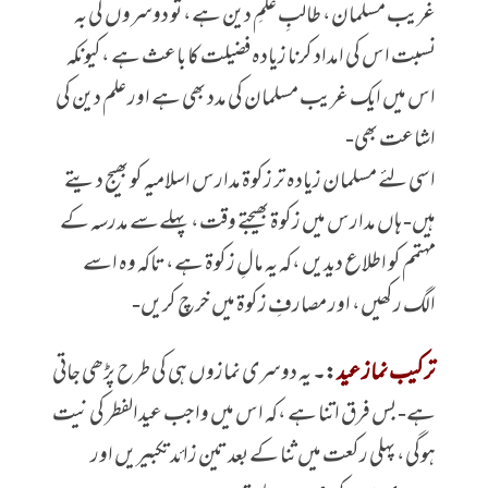
غریب مسلمان، طالبِ علمِ دین ہے، تو دوسروں کی بہ
نسبت اس کی امداد کرنا زیادہ فضیلت کا باعث ہے ،کیونکہ
اس میں ایک غریب مسلمان کی مدد بھی ہے اور علم دین کی
اشاعت بھی-
اسی لئے مسلمان زیادہ تر زکوۃ مدارس اسلامیہ کو بھیج دیتے
ہیں- ہاں مدارس میں زکوۃ بھیجتے وقت، پہلےسے مدرسہ کے
مہتمم کو اطلاع دیدیں ،کہ یہ مالِ زکوۃ ہے، تاکہ وہ اسے
الگ رکھیں، اور مصارفِ زکوۃ میں خرچ کریں-
ترکیب نماز عید
:۔
یہ دوسری نمازوں ہی کی طرح پڑھی جاتی
ہے- بس فرق اتنا ہے ،کہ اس میں واجب عیدالفطر کی نیت
ہوگی، پہلی رکعت میں ثنا کے بعد تین زائد تکبیریں اور