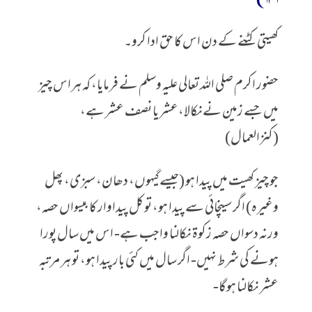
کھیتی کٹنے کے دن اس کا حق ادا کرو۔
حضور اکرم صلی اللہ تعالی علیہ وسلم نے فرمایا، کہ ہراس چیز
میں جسے زمین نےنکالا،عشر یا نصف عشر ہے،
(کنزالعمال)
جو چیز کھیت میں پیدا ہو (جیسے گیہوں، دھان، سبزی، پھل
وغیرہ) اگر سینچائی سے پیدا ہو، تو کل پیداوار کا بیسواں حصہ،
ورنہ دسواں حصہ زکوۃ نکالنا واجب ہے- اس میں سال پورا
ہونے کی شرط نہیں- اگر سال میں کئی بار پیدا ہو، تو ہر مرتبہ
عشر نکالنا ہوگا-