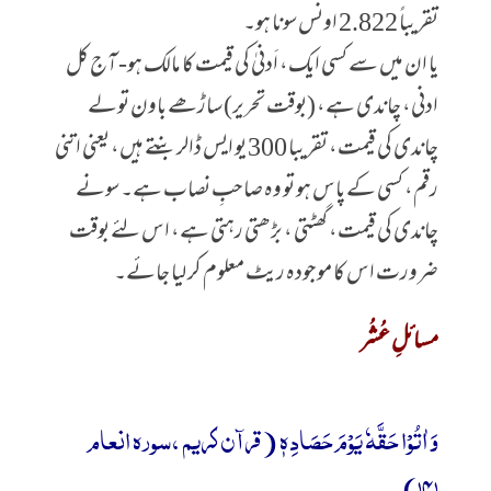
تقریباً 2.822 اونس سونا ہو۔
یا ان میں سے کسی ایک، اَدنیٰ کی قیمت کا مالک ہو- آج کل
ادنی، چاندی ہے، (بوقت تحریر) ساڑھے باون تولے
چاندی کی قیمت، تقریبا 300 یو ایس ڈالر بنتے ہیں، یعنی اتنی
رقم، کسی کے پاس ہو تو وہ صاحبِ نصاب ہے۔ سونے
چاندی کی قیمت، گھٹتی ، بڑھتی رہتی ہے، اس لئے بوقت
ضرورت اس کا موجودہ ریٹ معلوم کر لیا جائے۔
مسائلِ عُشُر
وَ اٰتُوْا حَقَّهٗ یَوْمَ حَصَادِهٖ (قرآن کریم ، سورہ انعام
141)