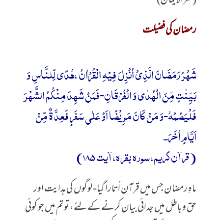
(کنزالایمان)
رمضان کی فضیلت
شَهْرُ رَمَضَانَ الَّذِیْ اُنْزِلَ فِیْهِ الْقُرْاٰنُ ،هُدًى لِّلنَّاسِ وَ
بَیِّنٰتٍ مِّنَ الْهُدٰى وَ الْفُرْقَانِ-فَمَنْ شَهِدَ مِنْكُمُ الشَّهْرَ
فَلْیَصُمْهُ-وَ مَنْ كَانَ مَرِیْضًا اَوْ عَلٰى سَفَرٍ فَعِدَّةٌ مِّنْ
اَیَّامٍ اُخَرَ۔
(قرآن کریم، سورہ بقرہ، آیت 185)
ماہِ رمضان جس میں قرآن اُتارا گیا- لوگوں کی ہدایت اور
حق و باطل میں جدائی بیان کرنے کے لئے، تو تم میں جو کوئی