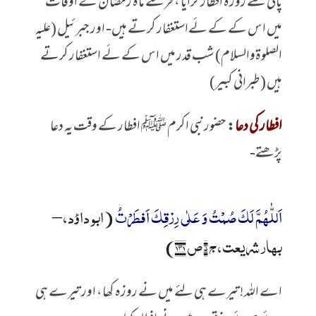
پانی سے روزہ افطار کرایا ، فرشتے ماہ رمضان کے اوقات
میں اس کے کے لٔےاستغفار کرتے ہیں- اور جبرئیل (علیہ
الصلوۃوالسلام) شب قدر میں اس کے لٔے استغفار کرتے
ہیں (طبرانی کبیر)
افطار کی دعا
:
حضورنبی اکرم ﷺ افطار کے وقت یہ دعا
پڑھتے-
اَللّٰهُمَّ لَکَ صُمْتُ وَ عَلٰی رِزقِکَ اَفطَرْتُ
(ابو داؤد، –
بہار شریعت، ج ۵ ص ۱۳۱)
اے اللہ! تیرے ہی لئے میں نے روزہ کھا، اور تیرے ہی