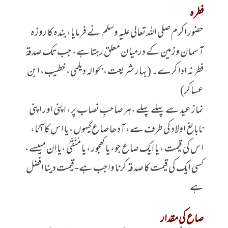
فطرہ
حضور اکرم صلی اللہ تعالی علیہ وسلم نے فرمایا،بندہ کا روزہ
آسمان وزمین کے درمیان معلق رہتاہے، جب تک صدقۂ
فطر نہ ادا کرے۔ (بہار شریعت، بحوالہ دیلمی، خطیب، ابن
عساکر)
نماز عید سے پہلے پہلے ،ہر صاحبِ نصاب پر، اپنی اور اپنی
نابالغ اولاد کی طرف سے، آدھا صاع گیہوں، یا اس کا آٹا،
اس کی قیمت ، یا ایک صاع جو، یا کھجور ، یا مُنَقّیٰ ،یااِن میںسے،
کسی ایک کی قیمت کا صدقہ کرنا واجب ہے- قیمت دینا افضل
ہے
صاع کی مقدار