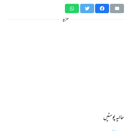
مزید
حالیہ پوسٹیں