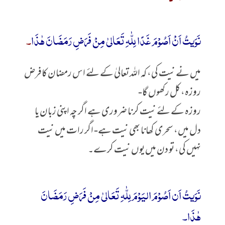
نَوَیتُ اَنْ اَصُوْمَ غَدًا لِلّٰهِ تَعَالیٰ مِنْ فَرَضِ رَمَضَانَ ھٰذَا
۔
میں نے نیت کی، کہ اللہ تعالیٰ کے لئے اس رمضان کافرض
روزہ، کل رکھوں گا-
روزہ کے لئے نیت کرنا ضروری ہے اگر چہ اپنی زبان یا
دل میں، سحری کھانا بھی نیت ہے- اگر رات میں نیت
نہیں کی، تو دن میں یوں نیت کرے۔
نَوَیتُ اَن اَصُوْمَ الیَوْمَ لِلّٰهِ تَعَالیٰ مِنْ فَرَضِ رَمَضَانَ
ھٰذَا۔