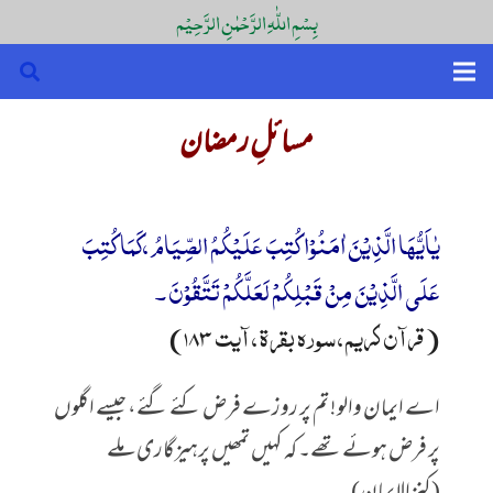
بِسْمِ اللّٰہِ الرَّحْمٰنِ الرَّحِیْم
مسائلِ رمضان
یٰاَیُّهَا الَّذِیْنَ اٰمَنُوْا كُتِبَ عَلَیْكُمُ الصِّیَامُ ،كَمَا كُتِبَ
عَلَى الَّذِیْنَ مِنْ قَبْلِكُمْ لَعَلَّكُمْ تَتَّقُوْنَ ۔
(قرآن کریم، سورہ بقرۃ، آیت 183)
اے ایمان والو! تم پر روزے فرض کئے گئے، جیسے اگلوں
پر فرض ہوئے تھے۔ کہ کہیں تمھیں پرہیزگاری ملے