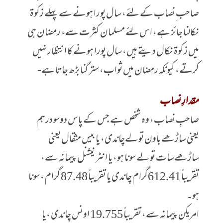
صاحب ِنصاب کے لئے، سال پورا ہونے سے پہلے زکوۃ
نکالنا جائز ہے، اس لئے مسلمان کثرت سے، رمضان ہی
میں زکوۃ نکال دیتے ہیں، سال پورا ہونے کا انتظار نہیں
کرتے، کیونکہ رمضان میں ثواب، ستر گنابڑھ جاتا ہے-
مقدارِ نصاب
صاحبِ نصاب، وہ شخص ہے جس کے پاس دوسو درہم
یعنی ساڑھے باون تولےچاندی، یا بیس مثقال یعنی
ساڑھےسات تولے سونا ہو، یا انٹر نیشنل پیمانہ سے،
تقریباً 612.41گرام چاندی یا تقریباً 87.48 گرام ، سونا
ہو۔
امریکن پیمانہ سے، تقریباً 19.755 اونس چاندی ،یا