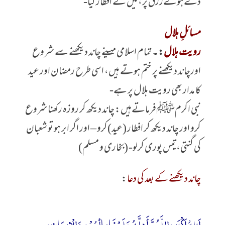
دۓہوۓرزق پر، میں نے افطار کیا-
مسائلِ ہلال
رویت ہلال
: ۔
تمام اسلامی مہینے چاند دیکھنے سے شروع
اورچاند دیکھنے پر ختم ہوتے ہیں، اسی طرح رمضان اور عید
کا مدار بھی رویت ہلال پر ہے-
نبی اکرمﷺ فرماتےہیں: چاند دیکھ کر روزہ رکھنا شروع
کرو اور چاند دیکھ کر افطار (عید)کرو – اور اگر ابر ہو تو شعبان
کی گنتی، تیس پوری کرلو- (بخاری و مسلم)
چاند دیکھنے کے بعد کی دعا
:
اَللہُ اَکْبَر، اللَّهُمَّ أَهِلَّهُ عَلَيْنَا بِالْيُمْنِ وَالْإِيمَانِ،