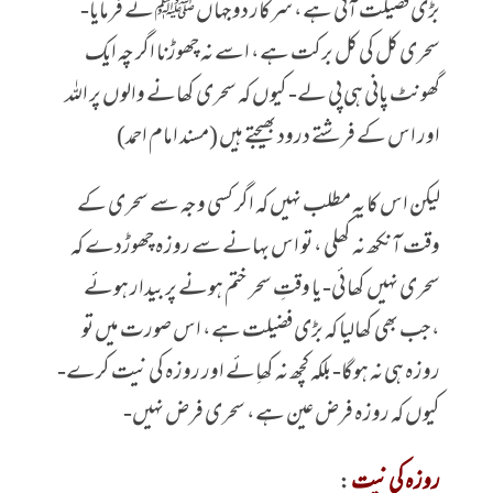
بڑی فضیلت آئی ہے، سرکار دوجہاں ﷺ نے فرمایا-
سحری کل کی کل برکت ہے، اسے نہ چھوڑنا اگر چہ ایک
گھونٹ پانی ہی پی لے- کیوں کہ سحری کھانے والوں پر اللہ
اور اس کے فرشتے درود بھیجتے ہیں (مسند امام احمد)
لیکن اس کا یہ مطلب نہیں کہ اگر کسی وجہ سے سحری کے
وقت آنکھ نہ کھلی ، تو اس بہانے سے روزہ چھوڑدے کہ
سحری نہیں کھا ئی- یا وقتِ سحر ختم ہونے پر بیدار ہوئے
،جب بھی کھالیا کہ بڑی فضیلت ہے، اس صورت میں تو
روزہ ہی نہ ہوگا- بلکہ کچھ نہ کھاِئے اور روزہ کی نیت کرے-
کیوں کہ روزہ فرض عین ہے، سحری فرض نہیں-
روزہ کی نیت
: