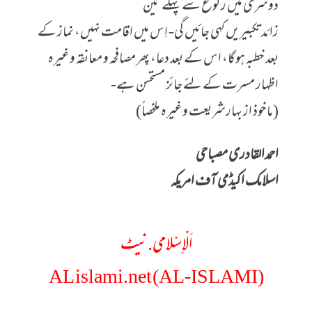
دوسری میں رکوع سے پہلے تین
زائد تکبیریں کہی جائیں گی- اِس میں اقامت نہیں، نماز کے
بعد خطبہ ہوگا، اس کے بعد دعا، پھر مصافحہ و معانقہ وغیرہ
اظہار مسرت کے لئے جائز مستحسن ہے-
(ماخوذ از بہارشریعت وغیرہ ملخصاً)
احمدالقادری مصباحی
اسلامک اکیڈمی آف امریکہ
اَلْاِسْلامی.نیٹ
AL islami.net (AL-ISLAMI)