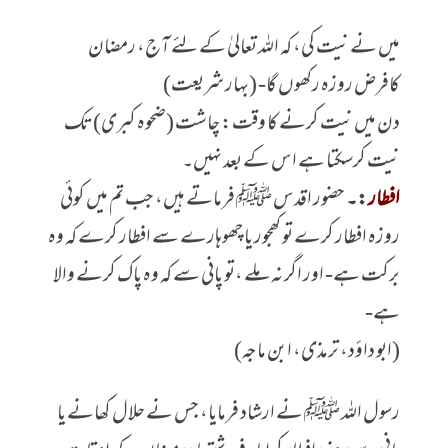
میں نے نیت کی، کہ اللہ تعالیٰ کے لئے آج، رمضان
کافرض روزہ رکھوں گا- (بہار شریعت)
دن میں نیت کرنے کا وقت: چاشت (ضحوہ کبری) تک
نیت کرسکتا ہے اس کے بعد نہیں۔
افطار
:۔
حضور اقدس ﷺ فرماتے ہیں، جب تم میں کوئی
روزہ افطار کرے تو کھجور یا چھوہارے سے افطار کرے کہ وہ
برکت ہے- اور اگر نہ ملے ،تو پانی سے کہ وہ پاک کرنے والا
ہے-
(ابو داؤد، ترمذی، ابن ماجہ)
رسول اللہ ﷺ نے ارشاد فرمایا، جس نے حلال کھانے یا