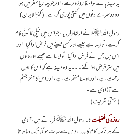
یہ مہینہ پائے تو اسکا روزہ رکھے، اور جو بیمار یا سفر میں ہو،
وہ دوسرے دنوں میں گنتی پوری کرے۔ (کنزالایمان)
رسول اللہ ﷺ نے ارشاد فرمایا، جو اس میں نیکی کا کوئی کام
کرے، تو ایسا ہے جیسے اور کسی مہینے میں فرض ادا کیا- اور
اس میں جس نے فرض ادا کیا ،تو ایسا ہے جیسے اور دنوں
میں ستر فرض ادا کئے۔۔۔یہ وہ مہینہ ہے کہ اس کا اول
رحمت ہے ،اور اوسط مغفرت ہے، اور اس کا آخر جہنم
سے آزادی ہے-
(بیہقی شریف)
روزہ کی فضیلت
:۔
رسول اللہ ﷺ فرماتے ہیں، آدمی
کے ہر نیک کام کا بدلہ، دس سے سات سو گنا تک دیا جاتا