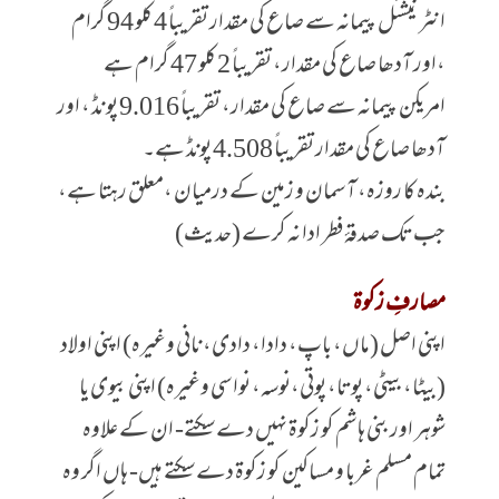
انٹر نیشنل پیمانہ سے صاع کی مقدار تقریباً 4 کلو 94 گرام
،اور آدھا صاع کی مقدار، تقریباً 2 کلو 47 گرام ہے
امریکن پیمانہ سے صاع کی مقدار، تقریباً 9.016 پو نڈ ، اور
آدھا صاع کی مقدار تقریباً 4.508 پونڈ ہے۔
بندہ کا روزہ، آسمان و زمین کے درمیان ،معلق رہتا ہے،
جب تک صدقۂ فطر ادا نہ کرے (حدیث)
مصارفِ زکوۃ
اپنی اصل (ماں، باپ، دادا، دادی، نانی وغیرہ) اپنی اولاد
(بیٹا، بیٹی، پوتا، پوتی،نوسہ، نواسی وغیرہ) اپنی بیوی یا
شوہر اور بنی ہاشم کو زکوۃ نہیں دے سکتے- ان کے علاوہ
تمام مسلم غربا و مساکین کو زکوۃ دے سکتے ہیں- ہاں اگر وہ