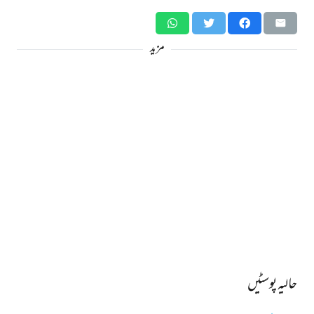
مزید
حالیہ پوسٹیں