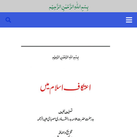
بِسْمِ اللّٰہِ الرَّحْمٰنِ الرَّحِیْم