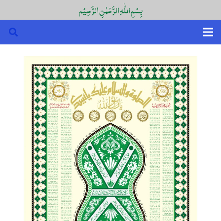
بِسْمِ اللّٰہِ الرَّحْمٰنِ الرَّحِیْم