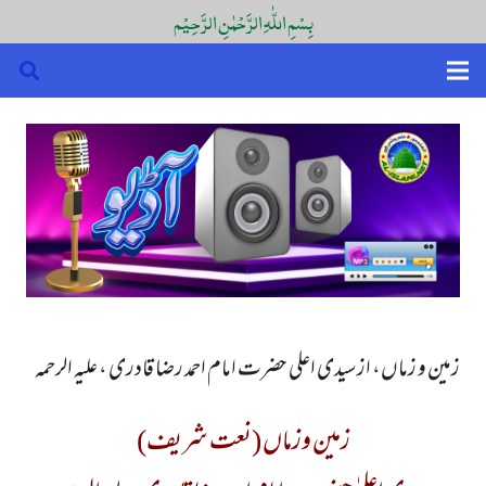
بِسْمِ اللّٰہِ الرَّحْمٰنِ الرَّحِیْم
زمین و زماں، از سیدی اعلی حضرت امام احمد رضا قادری ، علیہ الرحمہ
زمین وزماں (نعت شریف)