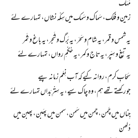
مَہَک
زمین و فَلَک، سَماک وسَمک میں سِکّہ نشاں، تمہارے لئے
یہ شمس و قمر، یہ شام و سَحَر، یہ بَرگ و شَجر، یہ باغ و ثَمر
یہ تِیغ و سِپَر، یہ تاج و کمر ،یہ حُکْمِ رواں، تمہارے لئے
سَحَابِ کرم، روانہ کیے کہ آب نِعَم زمانہ پیے
جو رکھتے تھے ہم، وہ چاک سیے، یہ سِتْرِ بَداں تمہارے لئے
جِناں میں چَمن، چمن میں سَمن، سمن میں پھَبن، پھبن میں
دُلھن