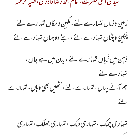
سیدی اعلیٰ حضرت، امام احمد رضا قادری، علیہ الرحمہ
زمین وزماں تمہارے لئے، مکین و مکاں تمہارے لئے
چُنِینُ و چُنَاں تمہارے لئے، بنے دو جہاں تمہارے لئے
دَہن میں زَباں تمہارے لئے، بدن میں ہے جاں ،
تمہارے لئے
ہم آئے یہاں، تمہارے لئے، اُٹھیں بھی وَہاں، تمہارے
لئے
تمہاری چمک ،تمہاری دَمک ،تمہاری جھلک ،تمہاری