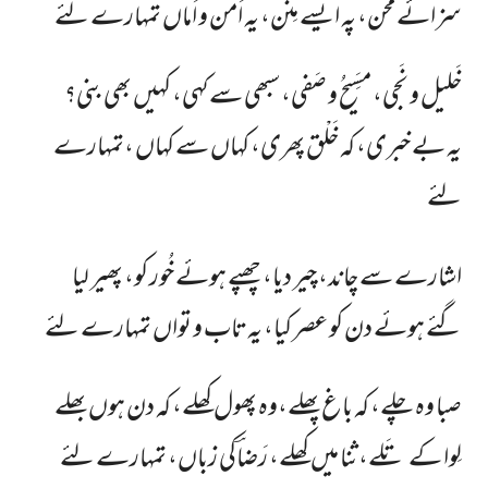
سزائے محن، پہ ایسے مِنَن، یہ اَمن و اَماں تمہارے لئے
خَلیل و نَجی، مسَِیحُ و صَفی، سبھی سے کہی، کہیں بھی بنی؟
یہ بے خبری، کہ خَلْق پھری، کہاں سے کہاں ،تمہارے
لئے
اشارے سے چاند، چیر دیا، چھپے ہوئے خُور کو، پھیر لیا
گئے ہوئے دن کو عصر کیا، یہ تاب و تواں تمہارے لئے
صبا وہ چلے، کہ باغ پھلے،وہ پھول کھلے، کہ دن ہوں بھلے
لِوا کے تَلے،ثنا میں کھلے، رَضاؔکی زباں، تمہارے لئے