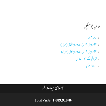
حالیہ پوسٹیں
رضا مسجد
النوری فی شرح القدوری الثانی (عربی)
النوری فی شرح القدوری اول (عربی)
قربانی کے اہم مسائل
دُرودِ رَضَویَّہ
الاسلامی نیٹ ورک
1,089,910
👁 Total Visits: