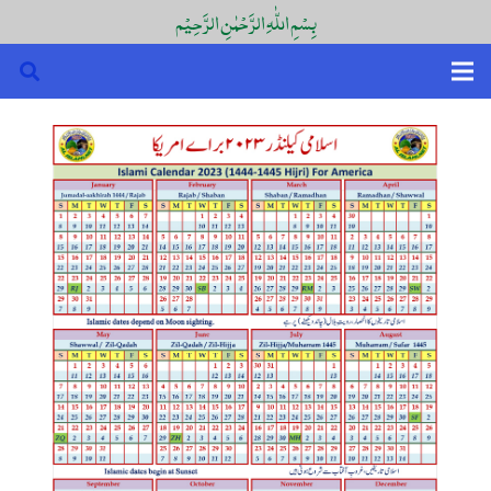
بِسْمِ اللّٰہِ الرَّحْمٰنِ الرَّحِیْم