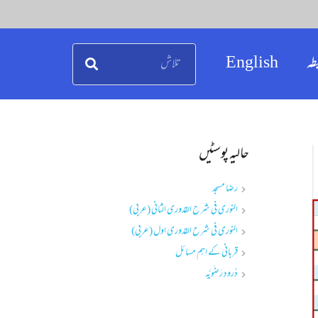
طہ
English
حالیہ پوسٹیں
رضا مسجد
النوری فی شرح القدوری الثانی (عربی)
النوری فی شرح القدوری اول (عربی)
قربانی کے اہم مسائل
دُرودِ رَضَویَّہ