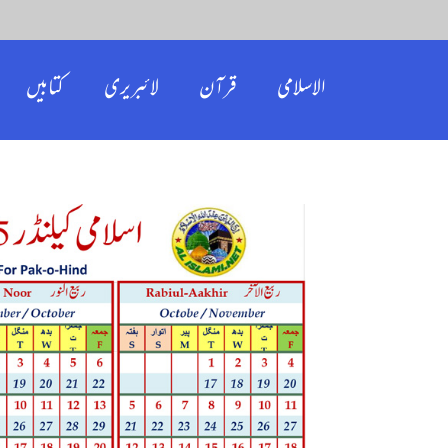
الاسلامی
قرآن
لائبریری
کتابیں