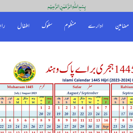
بِسْمِ اللّٰہِ الرَّحْمٰنِ الرَّحِیْم
مضامین
ادارے
منظوم
سلوک
اطفال
راب