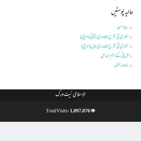
حالیہ پوسٹیں
رضا مسجد
النوری فی شرح القدوری الثانی (عربی)
النوری فی شرح القدوری اول (عربی)
قربانی کے اہم مسائل
دُرودِ رَضَویَّہ
الاسلامی نیٹ ورک
1,097,076
👁 Total Visits: