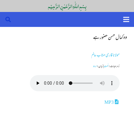
بِسْمِ اللّٰہِ الرَّحْمٰنِ الرَّحِیْم
وہ کمال حسن حضور ہے
مولانا قاری مہتاب عالم
زمرہ جات :
نعت
|
زبان :
اردو
MP3