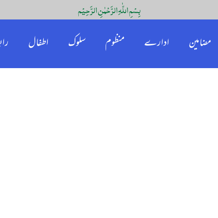
بِسْمِ اللّٰہِ الرَّحْمٰنِ الرَّحِیْم
مضامین
ادارے
منظوم
سلوک
اطفال
راب