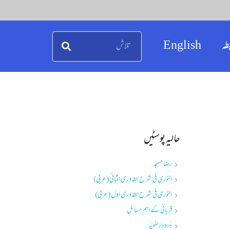
طہ
English
حالیہ پوسٹیں
رضا مسجد
النوری فی شرح القدوری الثانی (عربی)
النوری فی شرح القدوری اول (عربی)
قربانی کے اہم مسائل
دُرودِ رَضَویَّہ