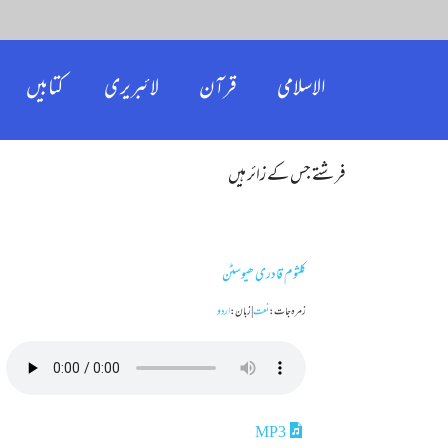
الاسلامی
قرآن
لائبریری
کتابیں
فرشتے جس کے زائر ہیں
کلثوم قادری ھیوسٹن
زمرہ جات :
نعت
|
زبان :
اردو
MP3