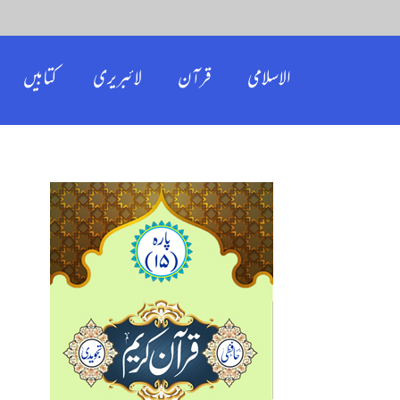
الاسلامی
قرآن
لائبریری
کتابیں