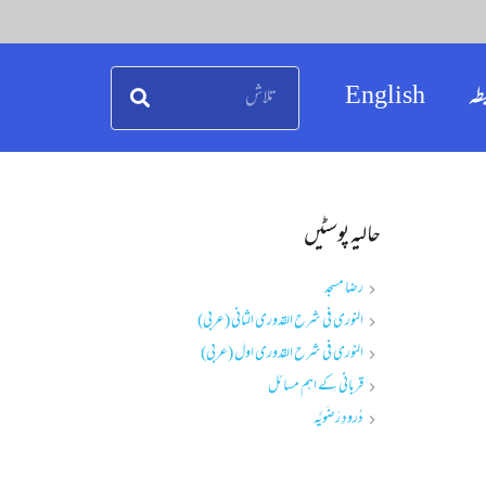
طہ
English
حالیہ پوسٹیں
رضا مسجد
النوری فی شرح القدوری الثانی (عربی)
النوری فی شرح القدوری اول (عربی)
قربانی کے اہم مسائل
دُرودِ رَضَویَّہ