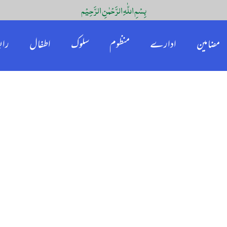
بِسْمِ اللّٰہِ الرَّحْمٰنِ الرَّحِیْم
مضامین
ادارے
منظوم
سلوک
اطفال
راب