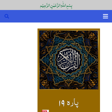
بِسْمِ اللّٰہِ الرَّحْمٰنِ الرَّحِیْم