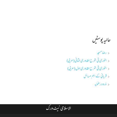
حالیہ پوسٹیں
رضا مسجد
النوری فی شرح القدوری الثانی (عربی)
النوری فی شرح القدوری اول (عربی)
قربانی کے اہم مسائل
دُرودِ رَضَویَّہ
الاسلامی نیٹ ورک