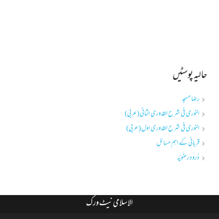
حالیہ پوسٹیں
رضا مسجد
النوری فی شرح القدوری الثانی (عربی)
النوری فی شرح القدوری اول (عربی)
قربانی کے اہم مسائل
دُرودِ رَضَویَّہ
الاسلامی نیٹ ورک