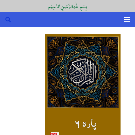
بِسْمِ اللّٰہِ الرَّحْمٰنِ الرَّحِیْم